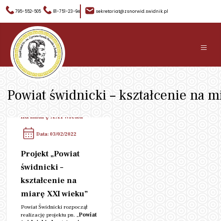
795-552-505
81-751-23-94
sekretariat@zsnorwid.swidnik.pl
≡
Powiat świdnicki – kształcenie na 
Kategoria:
Powiat
świdnicki – kształcenie
na miarę XXI wieku
Data: 03/02/2022
Projekt „Powiat
świdnicki –
kształcenie na
miarę XXI wieku”
Powiat Świdnicki rozpoczął
realizację projektu pn. „
Powiat