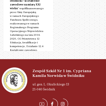
świdnicki – kształcenie
zawodowe na miarę XXI
wieku
” współfinansowanego
przez Unię Europejską
w ramach Europejskiego
Funduszu Społecznego,
realizowanego w ramach
Regionalnego Programu
Operacyjnego Województwa
Lubelskiego na lata 2014-
2020, Oś Priorytetowa 12
Edukacja, kwalifikacje i
kompetencje, Działanie 12.4
Kształcenie zawodowe.
czytaj więcej
Zespół Szkół Nr 1 im. Cypriana
Kamila Norwida w Świdniku
ul. gen. L. Okulickiego 13
21-040 Świdnik