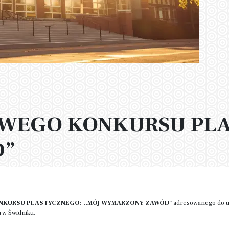
WEGO KONKURSU PLA
D”
NKURSU PLASTYCZNEGO: ,,MÓJ WYMARZONY ZAWÓD"
adresowanego do uc
 w Świdniku.