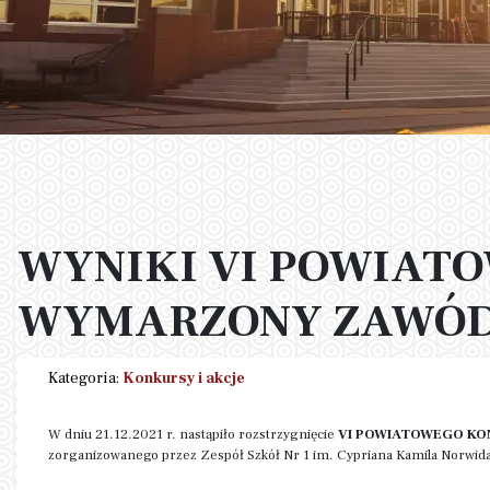
WYNIKI VI POWIATO
WYMARZONY ZAWÓ
Kategoria:
Konkursy i akcje
W dniu 21.12.2021 r. nastąpiło rozstrzygnięcie
VI POWIATOWEGO KO
zorganizowanego przez Zespół Szkół Nr 1 im. Cypriana Kamila Norwida