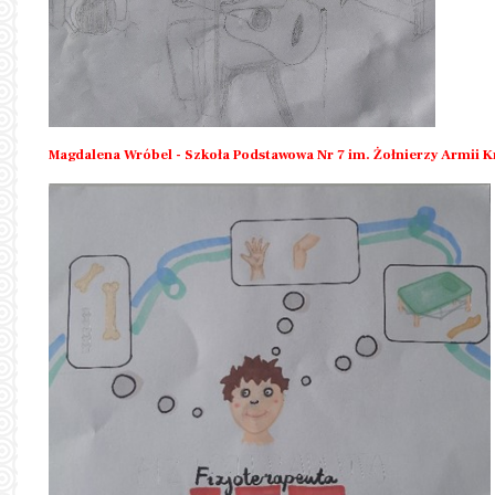
Magdalena Wróbel - Szkoła Podstawowa Nr 7 im. Żołnierzy Armii K