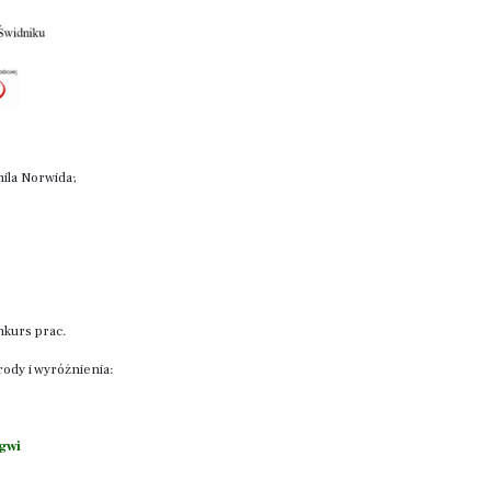
ila Norwida;
nkurs prac.
ody i wyróżnienia:
łgwi