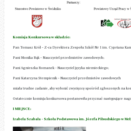
Komisja Konkursowa w składzie:
Pan Tomasz Król – Z-ca Dyrektora Zespołu Szkół Nr 1 im. Cypriana Kam
Pani Monika Bąk – Nauczyciel przedmiotów zawodowych;
Pani Agnieszka Romanek - Nauczyciel języka niemieckiego;
Pani Katarzyna Stempienik – Nauczyciel przedmiotów zawodowych
miała trudne zadanie, aby wyłonić zwycięzcę spośród zgłoszonych na ko
Ostatecznie komisja konkursowa postanowiła przyznać następujące nagr
I MIEJSCE:
Izabela Szabała - Szkoła Podstawowa im. Józefa Piłsudskiego w Me