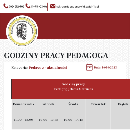
795-552-505
81-751-23-94
sekretariat@zsnorwid.swidnik.pl
≡
GODZINY PRACY PEDAGOGA
Kategoria:
Pedagog - aktualności
Data: 16/10/2023
Godziny pracy
Pedagog Jolanta Marciniak
Poniedziałek
Wtorek
Środa
Czwartek
Piątek
11.00 - 15.00
10.00 - 13.45
10.00 - 14.15
-