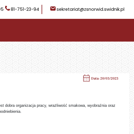
05
81-751-23-94
sekretariat@zsnorwid.swidnik.pl
Data: 20/03/2023
est dobra organizacja pracy, wrażliwość smakowa, wyobraźnia oraz
podniebienia.