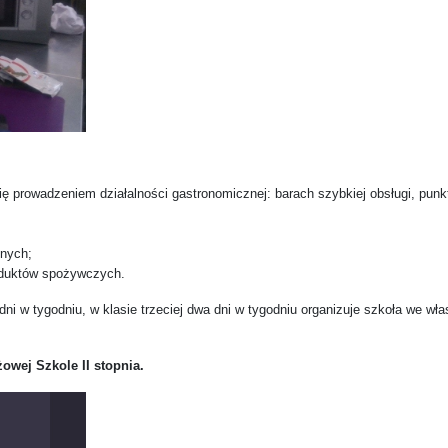
 prowadzeniem działalności gastronomicznej: barach szybkiej obsługi, punkt
znych;
roduktów spożywczych.
 dni w tygodniu, w klasie trzeciej dwa dni w tygodniu organizuje szkoła we w
wej Szkole II stopnia.