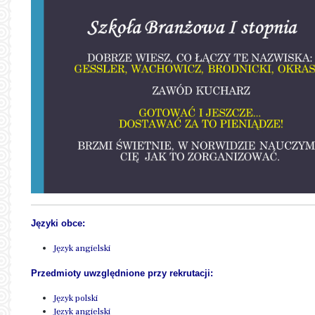
Języki obce:
Język angielski
Przedmioty uwzględnione przy rekrutacji:
Język polski
Język angielski