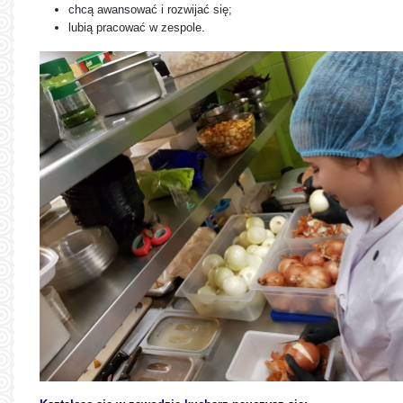
chcą awansować i rozwijać się;
lubią pracować w zespole.