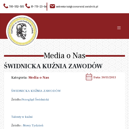
795-552-505
81-751-23-94
sekretariat@zsnorwid.swidnik.pl
≡
Media o Nas
ŚWIDNICKA KUŹNIA ZAWODÓW
Kategoria:
Media o Nas
Data: 30/11/2015
ŚWIDNICKA KUŹNIA ZAWODÓW
Źródło:
Przegląd Świdnicki
Talenty w kuźni
Źródło :
Nowy Tydzień