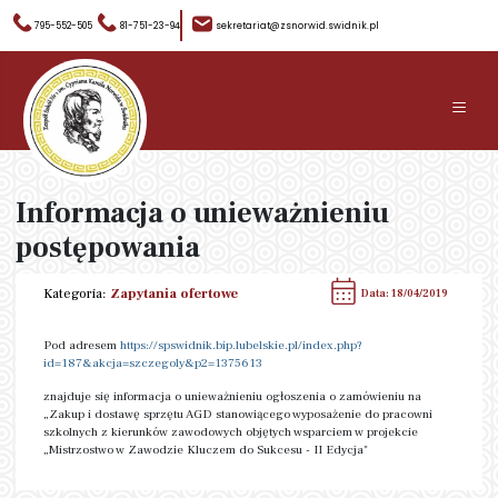
795-552-505
81-751-23-94
sekretariat@zsnorwid.swidnik.pl
≡
Informacja o unieważnieniu
postępowania
Kategoria:
Zapytania ofertowe
Data: 18/04/2019
Pod adresem
https://spswidnik.bip.lubelskie.pl/index.php?
id=187&akcja=szczegoly&p2=1375613
znajduje się informacja o unieważnieniu ogłoszenia o zamówieniu na
„Zakup i dostawę sprzętu AGD stanowiącego wyposażenie do pracowni
szkolnych z kierunków zawodowych objętych wsparciem w projekcie
„Mistrzostwo w Zawodzie Kluczem do Sukcesu - II Edycja"