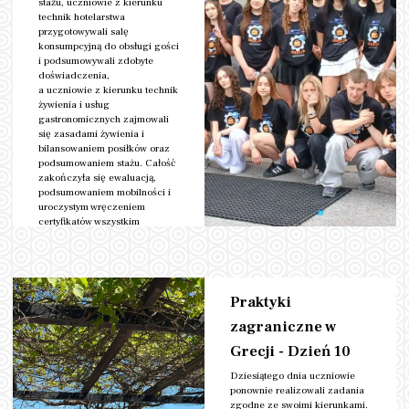
stażu, uczniowie z kierunku
technik hotelarstwa
przygotowywali salę
konsumpcyjną do obsługi gości
i podsumowywali zdobyte
doświadczenia,
a uczniowie z kierunku technik
żywienia i usług
gastronomicznych zajmowali
się zasadami żywienia i
bilansowaniem posiłków oraz
podsumowaniem stażu. Całość
zakończyła się ewaluacją,
podsumowaniem mobilności i
uroczystym wręczeniem
certyfikatów wszystkim
Kategoria:
Erasmus+
uczestnikom.
Data: 07/05/2026
czytaj więcej
Praktyki
zagraniczne w
Grecji - Dzień 10
Dziesiątego dnia uczniowie
ponownie realizowali zadania
zgodne ze swoimi kierunkami.