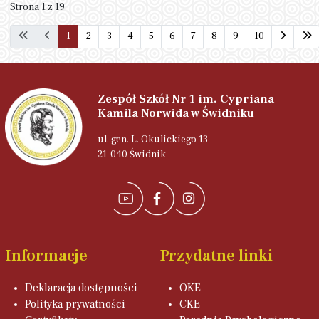
Strona 1 z 19
1
2
3
4
5
6
7
8
9
10
Zespół Szkół Nr 1 im. Cypriana
Kamila Norwida w Świdniku
ul. gen. L. Okulickiego 13
21-040 Świdnik
Informacje
Przydatne linki
Deklaracja dostępności
OKE
Polityka prywatności
CKE