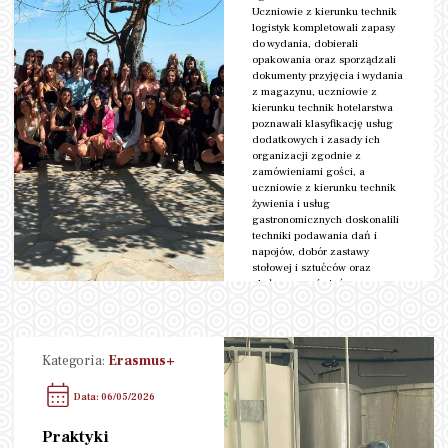
Uczniowie z kierunku technik
logistyk kompletowali zapasy
do wydania, dobierali
opakowania oraz sporządzali
dokumenty przyjęcia i wydania
z magazynu, uczniowie z
kierunku technik hotelarstwa
poznawali klasyfikację usług
dodatkowych i zasady ich
organizacji zgodnie z
zamówieniami gości, a
uczniowie z kierunku technik
żywienia i usług
gastronomicznych doskonalili
techniki podawania dań i
napojów, dobór zastawy
stołowej i sztućców oraz
obsługę zamówień.
czytaj więcej
Kategoria:
Erasmus+
Data: 06/05/2026
Praktyki