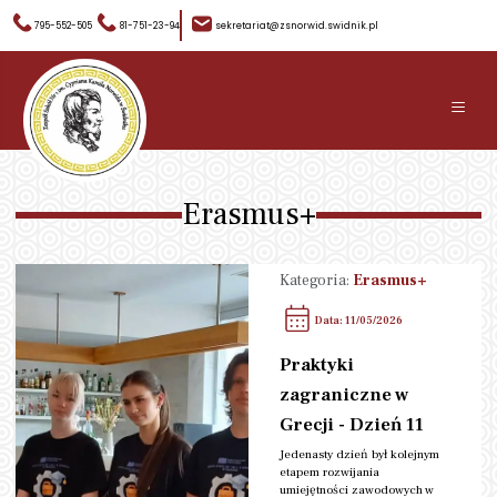
795-552-505
81-751-23-94
sekretariat@zsnorwid.swidnik.pl
≡
Erasmus+
Kategoria:
Erasmus+
Data: 11/05/2026
Praktyki
zagraniczne w
Grecji - Dzień 11
Jedenasty dzień był kolejnym
etapem rozwijania
umiejętności zawodowych w