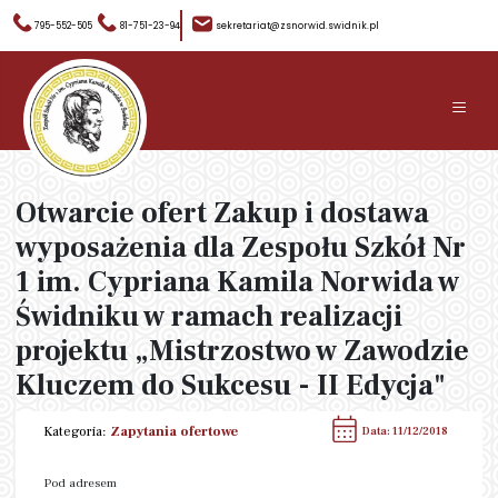
795-552-505
81-751-23-94
sekretariat@zsnorwid.swidnik.pl
≡
Otwarcie ofert Zakup i dostawa
wyposażenia dla Zespołu Szkół Nr
1 im. Cypriana Kamila Norwida w
Świdniku w ramach realizacji
projektu „Mistrzostwo w Zawodzie
Kluczem do Sukcesu - II Edycja"
Kategoria:
Zapytania ofertowe
Data: 11/12/2018
Pod adresem