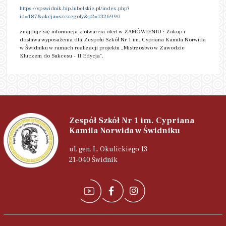
https://spswidnik.bip.lubelskie.pl/index.php?
id=187&akcja=szczegoly&p2=1326990
znajduje się informacja z otwarcia ofert w ZAMÓWIENIU : Zakup i
dostawa wyposażenia dla Zespołu Szkół Nr 1 im. Cypriana Kamila Norwida
w Świdniku w ramach realizacji projektu „Mistrzostwo w Zawodzie
Kluczem do Sukcesu - II Edycja".
Zespół Szkół Nr 1 im. Cypriana
Kamila Norwida w Świdniku
ul. gen. L. Okulickiego 13
21-040 Świdnik