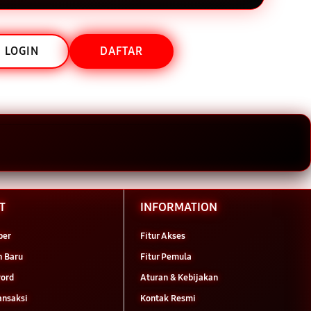
LOGIN
DAFTAR
T
INFORMATION
ber
Fitur Akses
n Baru
Fitur Pemula
ord
Aturan & Kebijakan
ansaksi
Kontak Resmi