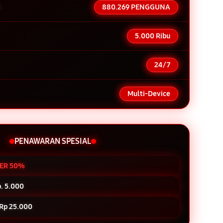
880.269 PENGGUNA
5.000 Ribu
24/7
Multi-Device
PENAWARAN SPESIAL
ER 50%
. 5.000
Rp 25.000