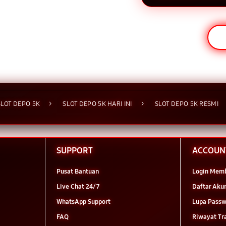
SLOT DEPO 5K
>
SLOT DEPO 5K HARI INI
>
SLOT DEPO 5K RESMI
SUPPORT
ACCOUN
Pusat Bantuan
Login Mem
Live Chat 24/7
Daftar Aku
WhatsApp Support
Lupa Passw
FAQ
Riwayat Tr