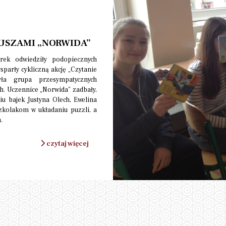
USZAMI „NORWIDA”
ek odwiedziły podopiecznych
parły cykliczną akcję „Czytanie
ła grupa przesympatycznych
ch. Uczennice „Norwida” zadbały,
iu bajek Justyna Olech, Ewelina
szkolakom w układaniu puzzli, a
.
czytaj więcej