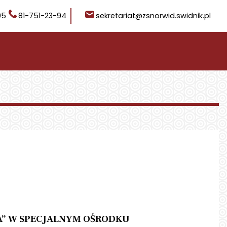
05
81-751-23-94
sekretariat@zsnorwid.swidnik.pl
A” W SPECJALNYM OŚRODKU