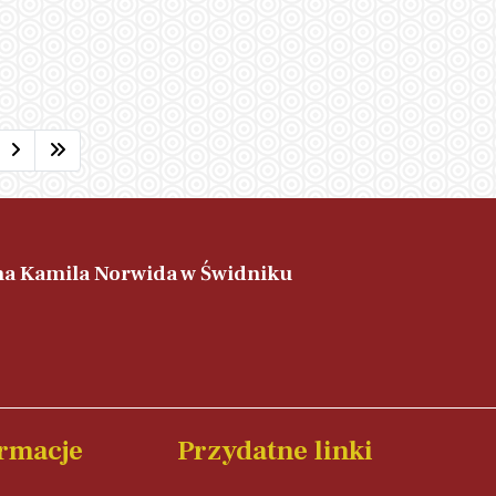
ana Kamila Norwida w Świdniku
rmacje
Przydatne linki