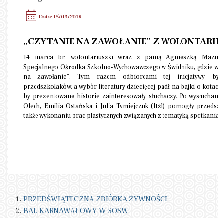
Data: 15/03/2018
„CZYTANIE NA ZAWOŁANIE” Z WOLONTARI
14 marca br. wolontariuszki wraz z panią Agnieszką Mazur
Specjalnego Ośrodka Szkolno-Wychowawczego w Świdniku, gdzie ws
na zawołanie”. Tym razem odbiorcami tej inicjatywy by
przedszkolaków, a wybór literatury dziecięcej padł na bajki o kota
by prezentowane historie zainteresowały słuchaczy. Po wysłuchan
Olech, Emilia Ostańska i Julia Tymiejczuk (1tżl) pomogły przed
także wykonaniu prac plastycznych związanych z tematyką spotkania
PRZEDŚWIĄTECZNA ZBIÓRKA ŻYWNOŚCI
BAL KARNAWAŁOWY W SOSW