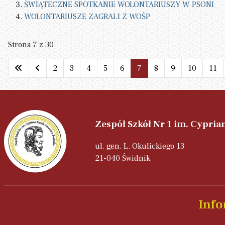
ŚWIĄTECZNE SPOTKANIE WOLONTARIUSZY W PSONI
WOLONTARIUSZE ZAGRALI Z WOŚP
Strona 7 z 30
2
3
4
5
6
7
8
9
10
11
Zespół Szkół Nr 1 im. Cypri
ul. gen. L. Okulickiego 13
21-040 Świdnik
Info