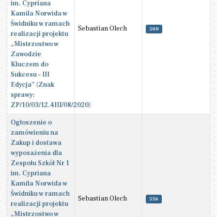
im. Cypriana
Kamila Norwida w
Świdniku w ramach
Sebastian Olech
500
realizacji projektu
„Mistrzostwo w
Zawodzie
Kluczem do
Sukcesu – III
Edycja” (Znak
sprawy:
ZP/10/03/12.4III/08/2020)
Ogłoszenie o
zamówieniu na
Zakup i dostawa
wyposażenia dla
Zespołu Szkół Nr 1
im. Cypriana
Kamila Norwida w
Świdniku w ramach
Sebastian Olech
536
realizacji projektu
„Mistrzostwo w