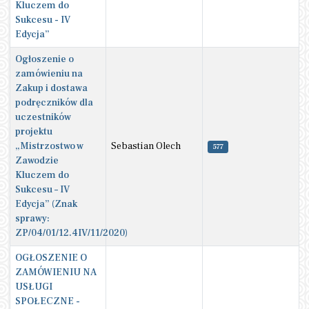
Kluczem do
Sukcesu - IV
Edycja”
Ogłoszenie o
zamówieniu na
Zakup i dostawa
podręczników dla
uczestników
projektu
„Mistrzostwo w
Sebastian Olech
577
Zawodzie
Kluczem do
Sukcesu – IV
Edycja” (Znak
sprawy:
ZP/04/01/12.4IV/11/2020)
OGŁOSZENIE O
ZAMÓWIENIU NA
USŁUGI
SPOŁECZNE -