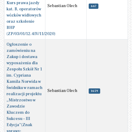
Kurs prawa jazdy
Sebastian Olech
667
kat. B, operatorów
wózków widłowych
oraz szkolenie
BHP
(ZP/03/01/12.4IV/11/2020)
Ogłoszenie o
zamówieniu na
Zakup i dostawa
wyposażenia dla
Zespołu Szkół Nr 1
im. Cypriana
Kamila Norwida w
Świdniku w ramach
Sebastian Olech
1659
realizacji projektu
„Mistrzostwo w
Zawodzie
Kluczem do
Sukcesu – III
Edycja”(Znak
sprawy: