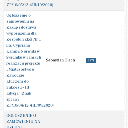
ZP/10/05/12.4III/10/2020)
Ogłoszenie o
zamówieniu na
Zakup i dostawa
wyposażenia dla
Zespołu Szkół Nr 1
im. Cypriana
Kamila Norwida w
Świdniku w ramach
Sebastian Olech
1971
realizacji projektu
„Mistrzostwo w
Zawodzie
Kluczem do
Sukcesu – III
Edycja”(Znak
sprawy:
ZP/10/04/12.4III/09/2020)
OGŁOSZENIE O
ZAMÓWIENIU NA
USŁUGI