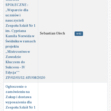
SPOŁECZNE :
„Wsparcie dla
uczniów i
nauczycieli
Zespołu Szkół Nr 1
im. Cypriana
Sebastian Olech
642
Kamila Norwida w
Świdniku w ramach
projektu
„Mistrzostwo w
Zawodzie
Kluczem do
Sukcesu – IV
Edycja””
ZP/02/01/12.4IV/08/2020
Ogłoszenie o
zamówieniu na
Zakup i dostawa
wyposażenia dla
Zespołu Szkół Nr 1