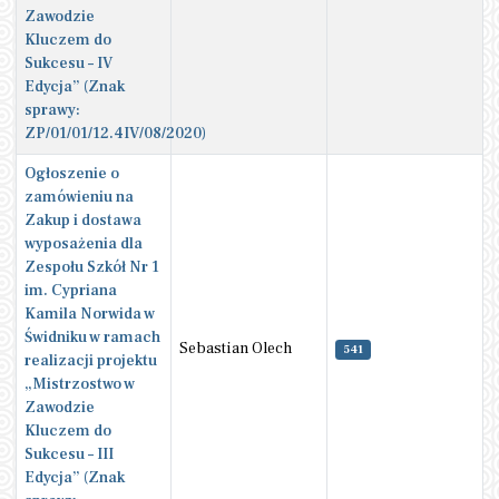
Zawodzie
Kluczem do
Sukcesu – IV
Edycja” (Znak
sprawy:
ZP/01/01/12.4IV/08/2020)
Ogłoszenie o
zamówieniu na
Zakup i dostawa
wyposażenia dla
Zespołu Szkół Nr 1
im. Cypriana
Kamila Norwida w
Świdniku w ramach
Sebastian Olech
541
realizacji projektu
„Mistrzostwo w
Zawodzie
Kluczem do
Sukcesu – III
Edycja” (Znak