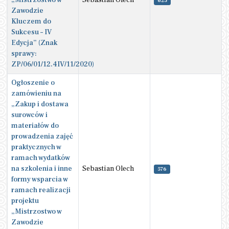
625
Zawodzie
Kluczem do
Sukcesu – IV
Edycja” (Znak
sprawy:
ZP/06/01/12.4IV/11/2020)
Ogłoszenie o
zamówieniu na
„Zakup i dostawa
surowców i
materiałów do
prowadzenia zajęć
praktycznych w
ramach wydatków
na szkolenia i inne
Sebastian Olech
576
formy wsparcia w
ramach realizacji
projektu
„Mistrzostwo w
Zawodzie