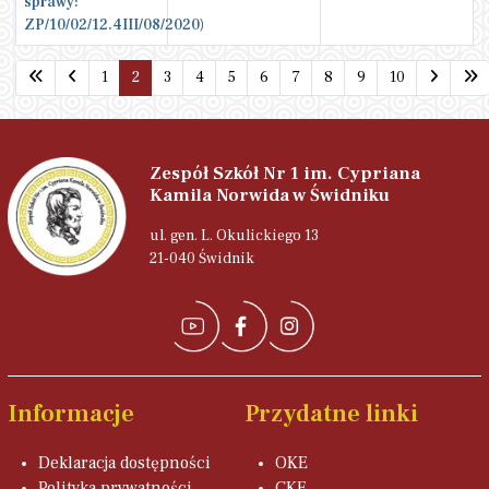
sprawy:
ZP/10/02/12.4III/08/2020)
Spis artykułów
1
2
3
4
5
6
7
8
9
10
Strona 2 z 24
Zespół Szkół Nr 1 im. Cypriana
Kamila Norwida w Świdniku
ul. gen. L. Okulickiego 13
21-040 Świdnik
Informacje
Przydatne linki
Deklaracja dostępności
OKE
Polityka prywatności
CKE