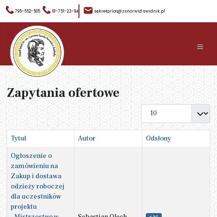
795-552-505
81-751-23-94
sekretariat@zsnorwid.swidnik.pl
≡
Zapytania ofertowe
Pokaż #
Tytuł
Autor
Odsłony
Ogłoszenie o
zamówieniu na
Zakup i dostawa
odzieży roboczej
dla uczestników
projektu
„Mistrzostwo w
Sebastian Olech