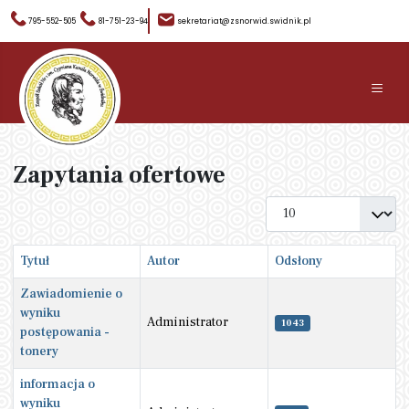
795-552-505
81-751-23-94
sekretariat@zsnorwid.swidnik.pl
≡
Zapytania ofertowe
Pokaż #
Tytuł
Autor
Odsłony
Zawiadomienie o
wyniku
Administrator
1043
postępowania -
tonery
informacja o
wyniku