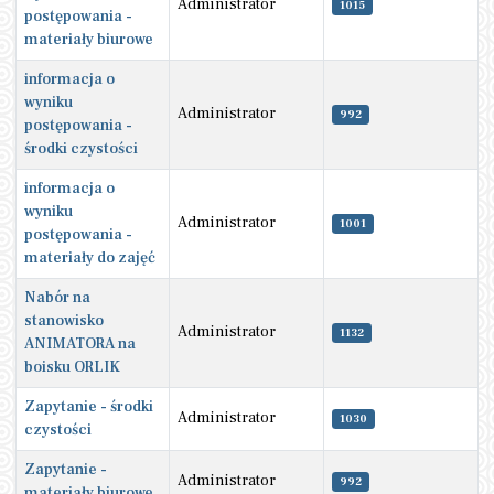
Administrator
1015
postępowania -
materiały biurowe
informacja o
wyniku
Administrator
992
postępowania -
środki czystości
informacja o
wyniku
Administrator
1001
postępowania -
materiały do zajęć
Nabór na
stanowisko
Administrator
1132
ANIMATORA na
boisku ORLIK
Zapytanie - środki
Administrator
1030
czystości
Zapytanie -
Administrator
992
materiały biurowe