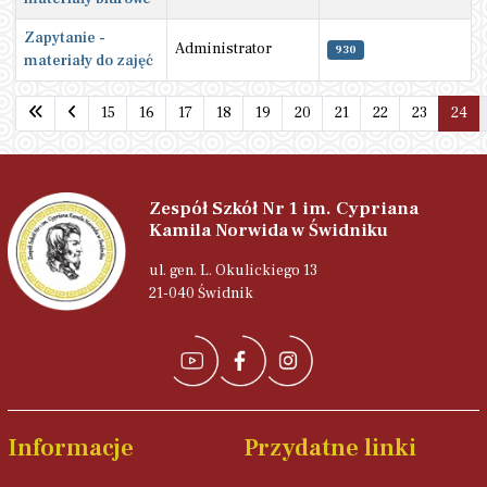
Zapytanie -
Administrator
930
materiały do zajęć
Spis artykułów
15
16
17
18
19
20
21
22
23
24
Strona 24 z 24
Zespół Szkół Nr 1 im. Cypriana
Kamila Norwida w Świdniku
ul. gen. L. Okulickiego 13
21-040 Świdnik
Informacje
Przydatne linki