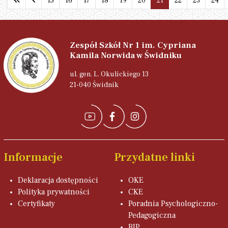
15
16
17
18
19
20
21
22
23
24
Strona 21 z 24
Zespół Szkół Nr 1 im. Cypriana
Kamila Norwida w Świdniku
ul. gen. L. Okulickiego 13
21-040 Świdnik
Informacje
Przydatne linki
Deklaracja dostępności
OKE
Polityka prywatności
CKE
Certyfikaty
Poradnia Psychologiczno-
Pedagogiczna
BIP