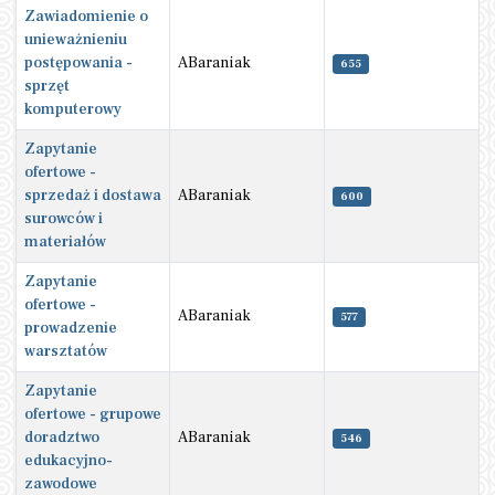
Zawiadomienie o
unieważnieniu
postępowania -
ABaraniak
655
sprzęt
komputerowy
Zapytanie
ofertowe -
sprzedaż i dostawa
ABaraniak
600
surowców i
materiałów
Zapytanie
ofertowe -
ABaraniak
577
prowadzenie
warsztatów
Zapytanie
ofertowe - grupowe
doradztwo
ABaraniak
546
edukacyjno-
zawodowe