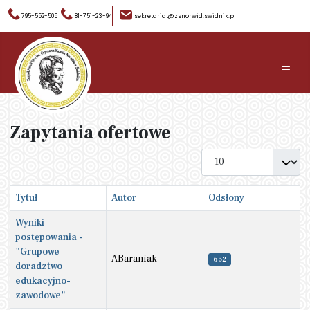
795-552-505
81-751-23-94
sekretariat@zsnorwid.swidnik.pl
≡
Zapytania ofertowe
Pokaż #
Tytuł
Autor
Odsłony
Wyniki
postępowania -
"Grupowe
ABaraniak
652
doradztwo
edukacyjno-
zawodowe"